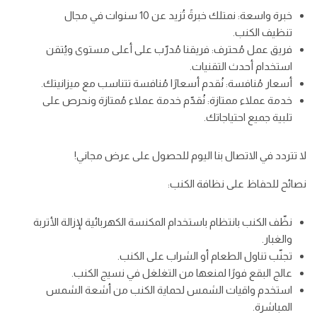
خبرة واسعة: نمتلك خبرةً تُزيد عن 10 سنوات في مجال
تنظيف الكنب.
فريق عمل مُحترف: فريقنا مُدرّب على أعلى مستوى ويُتقن
استخدام أحدث التقنيات.
أسعار مُنافسة: نُقدم أسعارًا مُنافسة تتناسب مع ميزانيتك.
خدمة عملاء ممتازة: نُقدّم خدمة عملاء مُمتازة ونحرص على
تلبية جميع احتياجاتك.
لا تتردد في الاتصال بنا اليوم للحصول على عرض مجاني!
نصائح للحفاظ على نظافة الكنب:
نظّف الكنب بانتظام باستخدام المكنسة الكهربائية لإزالة الأتربة
والغبار.
تجنّب تناول الطعام أو الشراب على الكنب.
عالج البقع فورًا لمنعها من التغلغل في نسيج الكنب.
استخدم واقيات الشمس لحماية الكنب من أشعة الشمس
المباشرة.