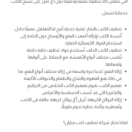
التي تضمن لك تنظيفًا عميقًا ودقيقًا دون أيّ ضرر على نسيج الكنب.
خدماتنا تشمل:
تنظيف الكنب بالبخار: تقنية حديثة تُتيح لنا التغلغل عميقًا داخل
أنسجة الكنب لإزالة أصعب البقع والأوساخ دون الحاجة إلى
استخدام المواد الكيميائية الضارة.
تنظيف الكنب الجاف: نُستخدم مواد تنظيف جافة خاصة
تُناسب مختلف أنواع الأقمشة، مع الحفاظ على ألوانها
ولمعانها.
إزالة البقع: لدينا خبرة واسعة في إزالة مختلف أنواع البقع، بما
في ذلك بقع القهوة والشاي والطعام والحيوانات الأليفة.
تعقيم الكنب: نقوم بتعقيم الكنب للتخلص من الجراثيم
والبكتيريا التي قد تُسبب الحساسية والأمراض.
إزالة الروائح الكريهة: نُزيل أيّ روائح كريهة عالقة في الكنب،
ونُعطريه برائحة عطرة تدوم طويلاً.
لماذا تختار شركة تنظيف كنب بجازان؟