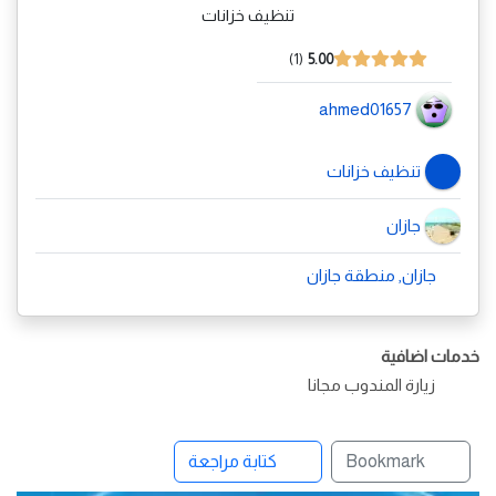
تنظيف خزانات
1
5.00
ahmed01657
تنظيف خزانات
جازان
جازان, منطقة جازان
خدمات اضافية
زيارة المندوب مجانا
Bookmark
كتابة مراجعة