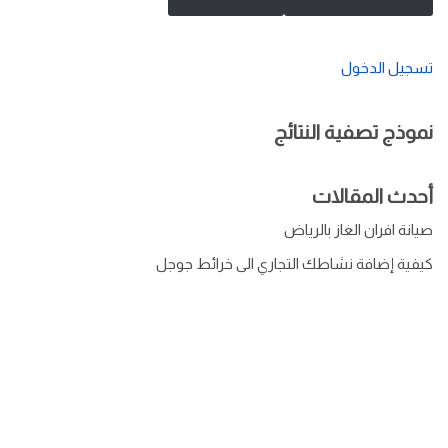
تسجيل الدخول
نموذج تصفية النتائج
أحدث المقالات
صيانة افران الغاز بالرياض
كيفية إضافة نشاطك التجاري الى خرائط جوجل
سياسة الخصوصية
الشروط والأحكام
من نحن
تواصل معنا
كراكيب
| تم التصميم بواسطة
تسويق الخليج