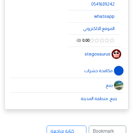
0541689242
whatsapp
الموقع الالكتروني
0
0.00
stegosaurus
مكافحة حشرات
ينبع
ينبع, منطقة المدينة
Bookmark
كتابة مراجعة