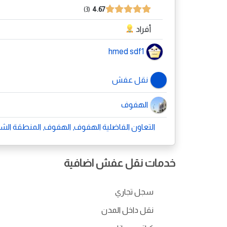
3
4.67
أفراد
hmed sdf1
نقل عفش
الهفوف
التعاون الفاضلية الهفوف, الهفوف, المنطقة الشرقية 61
خدمات نقل عفش اضافية
سجل تجاري
نقل داخل المدن