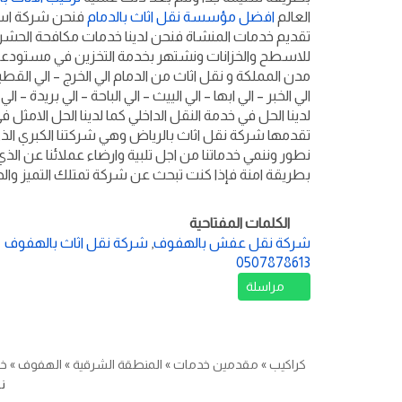
العالم
افضل مؤسسة نقل اثاث بالدمام
فنحن شركة اسناد
تقديم خدمات المنشاة فنحن لدينا خدمات مكافحة الحش
للاسطح والخزانات ونشتهر بخدمة التخزين في مستودعات
مدن المملكة و نقل اثاث من الدمام الي الخرج – الي القطيف 
الي الخبر – الي ابها – الي الييث – الي الباحة – الي بريدة
لدينا الحل في خدمة النقل الداخلي كما لدينا الحل الامثل
تقدمها شركة نقل اثاث بالرياض وهي شركتنا الكبري الذ
نطور وننمي خدماتنا من اجل تلبية وارضاء عملائنا عن ا
بطريقة امنة فإذا كنت تبحث عن شركة تمتلك التميز وال
الكلمات المفتاحية
شركة نقل عفش بالهفوف
,
شركة نقل اثاث بالهفوف
0507878613
مراسلة
كراكيب
»
مقدمين خدمات
»
المنطقة الشرقية
»
الهفوف
»
خ
ن