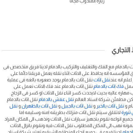
زيارة المندوب مجانا
لتجاري
ث بالدمام مع الفك والتغليف والتركيب بالدمام لدينا فريق متخصص فى
ق المؤسسه انه يحافظ على الاثاث اثناء نقله يعمل فريقنا دائما على
علم انه عند
نقل اثاث
نقل اثاث بالدمام يوجد صعوبه بالغه فى عملية
يشمل
فك اثاث بالدمام
نقل اثاث بالدمام عند فك الاثاث نعمل على
 مهاره عاليه بحيث لايحدث كسر اثناء نقل الاثاث او كسر فى الزجاج
كن مطمئن شركة اسناد العالم
نقل عفش بالدمام
نقل اثاث بالدمام
ام و
نقل اثاث بالخبر
و
نقل اثاث بالجبيل
و
نقل اثاث بالظهران
و
نقل
 تنورة
لاتقلق سيتم نقل اثاث منزلك بطريقه امنه وسليمه اما
يع انواعه نقوم بتجهيز سيارات نقل الاثاث ونذهب الى المكان المراد
مونه نهب الى المكان المطلوب نقل الاثاث فيه ونقوم بانزال الاثاث
الدمام
لدينا فروع فى جميع انحاء المنطقه الشرقيه تعتبر شركة اسناد