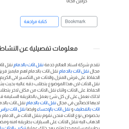
كراتين مجانا
Bookmark
كتابة مراجعة
معلومات تفصيلية عن النشاط ا
تقدم شركة اسناد العالم خدمة
نقل اثاث بالدمام
نقل اثا
مجال
نقل اثاث بالدمام
نقل اثاث بالدمام اهم مايميز فري
الحفاظ على فرش المنزل والاثاث من التكسير اخى الكريم ا
نقل الاثاث لان هذا الموضوع يتطلب دقه عاليه بحيث 
الحفاظ على الاثاث واثناء نقل الاثاث من مكان لاخر يتطلب
لذلك نعمل على ان كل شئ يعمل بالطريقه السليمه ف
لديها اخصائين فى مجال
نقل اثاث بالدمام
نقل اثاث بالدم
اثاث بالقطيف
و
نقل اثاث بالإحساء
وايضا
نقل اثاث براس
بخصوص نوع الاثاث فنحن نقوم بنقل الاثاث فى الدمام بجم
الذهاب اليه ننقل الاثاث على السيارات بطريقه امنه ومض
بطريقه سليمه جدا وتتم بعد ذلك عملية
تركيب الاثاث ب