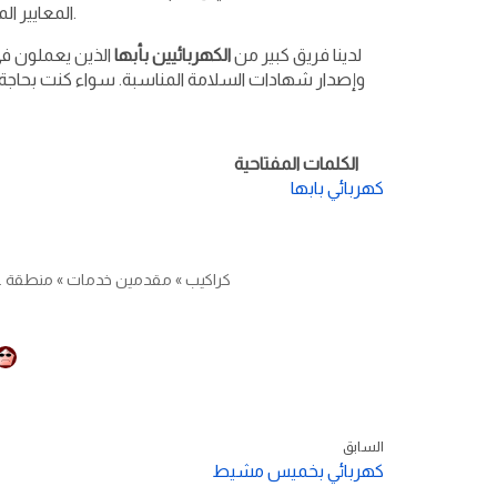
المعايير المطلوبة. سوف نهدف إلى استكمال هذا النوع من العمل في نفس اليوم.
لدينا فريق كبير من
الكهربائيين بأبها
الذين يعملون في 
وإصدار شهادات السلامة المناسبة. سواء كنت بحاجة إلى
الكلمات المفتاحية
كهربائي بابها
كراكيب
»
مقدمين خدمات
»
منطقة ع
السابق
كهربائي بخميس مشيط