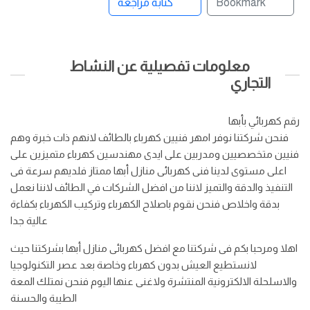
Bookmark
كتابة مراجعة
معلومات تفصيلية عن النشاط
التجاري
رقم كهربائي بأبها
فنحن شركتنا نوفر امهر فنيين كهرباء بالطائف لانهم ذات خبرة وهم
فنيين متخصصيين ومدربين على ايدى مهندسين كهرباء متميزين على
اعلى مستوى لدينا فنى كهربائى منازل أبها ممتاز فلديهم سرعة فى
التنفيذ والدقة والتميز لاننا من افضل الشركات في الطائف لاننا نعمل
بدقة واخلاص فنحن نقوم باصلاح الكهرباء وتركيب الكهرباء بكفاءة
عالية جدا
اهلا ومرحبا بكم فى شركتنا مع افضل كهربائى منازل أبها بشركتنا حيث
لانستطيع العيش بدون كهرباء وخاصة بعد عصر التكنولوجيا
والاسلحلة الالكترونية المنتشرة ولاغنى عنها اليوم فنحن نمتلك المعة
الطيبة والحسنة