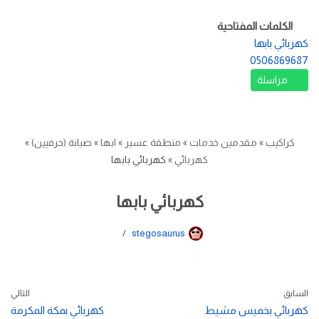
الكلمات المفتاحية
كهربائي بابها
0506869687
مراسلة
كراكيب
»
مقدمين خدمات
»
منطقة عسير
»
ابها
»
صيانة (حرفيين)
»
كهربائي
»
كهربائي بابها
كهربائي بابها
stegosaurus
السابق
التالي
كهربائي بخميس مشيط
كهربائي بمكة المكرمة