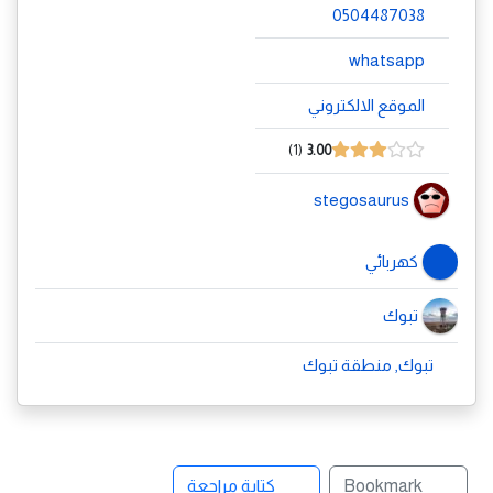
0504487038
whatsapp
الموقع الالكتروني
1
3.00
stegosaurus
كهربائي
تبوك
تبوك, منطقة تبوك
Bookmark
كتابة مراجعة