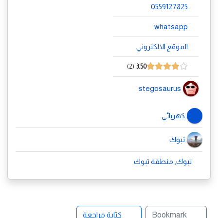
0559127825
whatsapp
الموقع الالكتروني
2
3.50
stegosaurus
كهربائي
تبوك
تبوك, منطقة تبوك
Bookmark
كتابة مراجعة