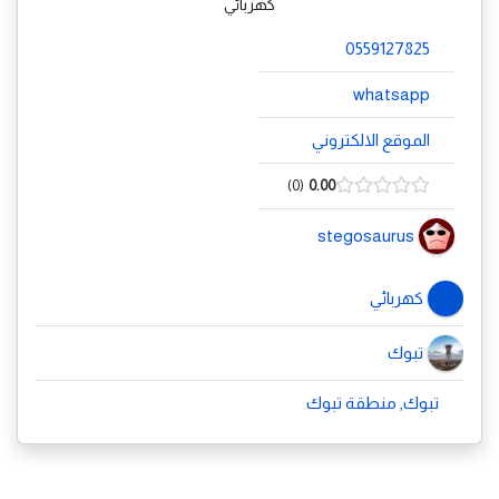
كهربائي
0559127825
whatsapp
الموقع الالكتروني
0
0.00
stegosaurus
كهربائي
تبوك
تبوك, منطقة تبوك