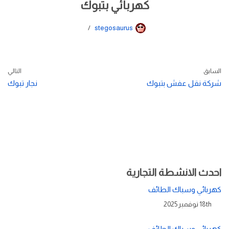
كهربائي بتبوك
stegosaurus
السابق
التالي
شركة نقل عفش بتبوك
نجار تبوك
احدث الانشطة التجارية
كهربائي وسباك الطائف
18th نوفمبر 2025
كهربائي وسباك الطائف