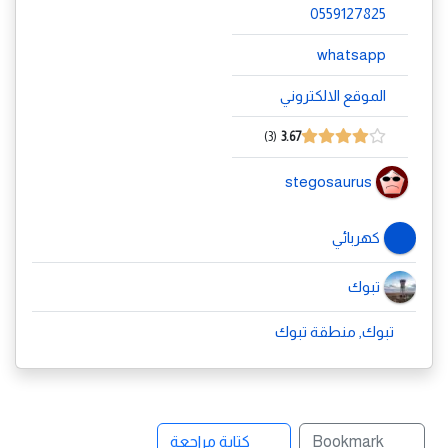
0559127825
whatsapp
الموقع الالكتروني
3
3.67
stegosaurus
كهربائي
تبوك
تبوك, منطقة تبوك
Bookmark
كتابة مراجعة