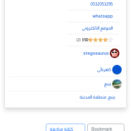
0532053295
whatsapp
الموقع الالكتروني
2
3.50
stegosaurus
كهربائي
ينبع
ينبع, منطقة المدينة
Bookmark
كتابة مراجعة