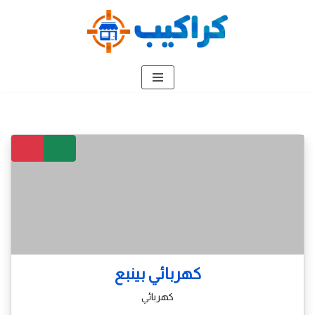
تخطى
إلى
المحتوى
كهربائي بينبع
كهربائي