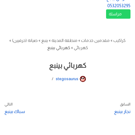
0532053295
مراسلة
كراكيب
»
مقدمين خدمات
»
منطقة المدينة
»
ينبع
»
صيانة (حرفيين)
»
كهربائي
»
كهربائي بينبع
كهربائي بينبع
stegosaurus
السابق
التالي
نجار بينبع
سباك بينبع