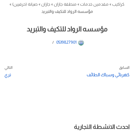
كراكيب
»
مقدمين خدمات
»
منطقة جازان
»
جازان
»
صيانة (حرفيين)
»
مؤسسه الرواد للتكيف والتبريد
مؤسسه الرواد للتكيف والتبريد
0539827901
السابق
التالي
كهربائي وسباك الطائف
تري
احدث الانشطة التجارية