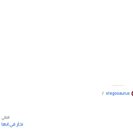
نجار الطائف تركيب جميع قطع ايكيا وغرف النوم
stegosaurus
التالي
نجار في ابها