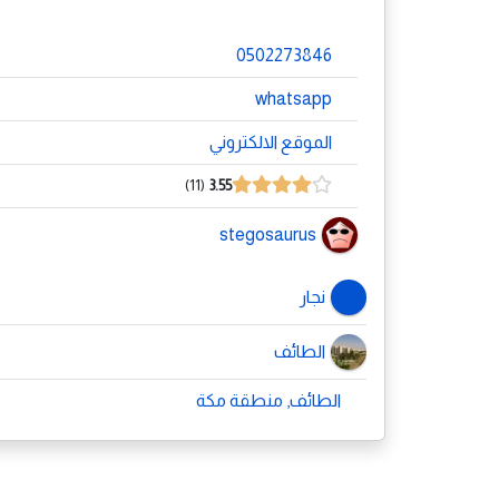
0502273846
whatsapp
الموقع الالكتروني
11
3.55
stegosaurus
نجار
الطائف
الطائف, منطقة مكة