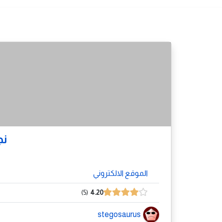
نج
الموقع الالكتروني
5
4.20
stegosaurus