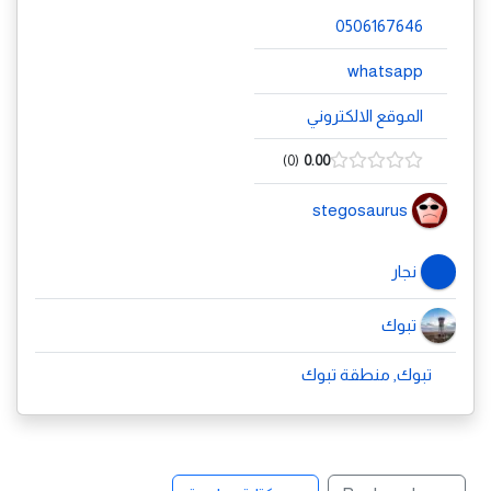
0506167646
whatsapp
الموقع الالكتروني
0
0.00
stegosaurus
نجار
تبوك
تبوك, منطقة تبوك