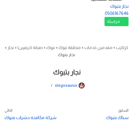
نجار بتبوك
0506167646
مراسلة
كراكيب
»
مقدمين خدمات
»
منطقة تبوك
»
تبوك
»
صيانة (حرفيين)
»
نجار
»
نجار بتبوك
نجار بتبوك
stegosaurus
السابق
التالي
سباك بتبوك
شركة مكافحة حشرات بتبوك