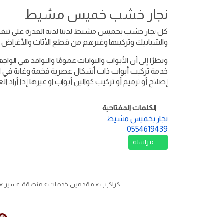
نجار خشب خميس مشيط
كل نجار خشب بخميس مشيط لدينا لديه القدرة على تنفيذ
والشبابيك وتركيبها وغيرهم من قطع الأثاث والأغراض ا
ونظرًا إلى أن الأبواب والبوابات عمومًا والنوافذ هي الوا
خدمة تركيب أبواب ذات أشكال عصرية فخمة وغاية في الر
إصلاح أو ترميم أو تركيب كوالين أبواب او غيرها إذا أ
الكلمات المفتاحية
نجار بخميس مشيط
0554619439
مراسلة
كراكيب
»
مقدمين خدمات
»
منطقة عسير
»