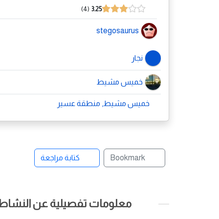
4
3.25
stegosaurus
نجار
خميس مشيط
خميس مشيط, منطقة عسير
Bookmark
كتابة مراجعة
معلومات تفصيلية عن النشاط ا