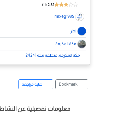
11
2.82
mrxeg1995
نجار
مكة المكرمة
مكة المكرمة, منطقة مكة 24241
Bookmark
كتابة مراجعة
معلومات تفصيلية عن النشاط ا