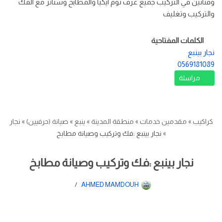
وفنانين في التركيب جميع غرف نوم ايكيا والمطابخ وستائر مع الفك
والتركيب وتغليف
الكلمات المفتاحية
نجار بينبع
0569181089
مراسلة
كراكيب
»
مقدمين خدمات
»
منطقة المدينة
»
ينبع
»
صيانة (حرفيين)
»
نجار
»
نجار بينبع :فك وتركيب وصيانة مطابخ
نجار بينبع :فك وتركيب وصيانة مطابخ
AHMED MAMDOUH