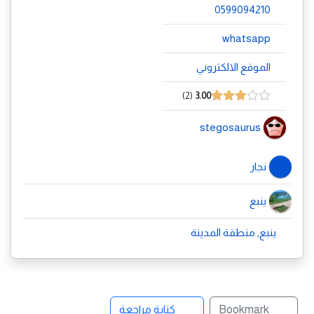
0599094210
whatsapp
الموقع الالكتروني
2
3.00
stegosaurus
نجار
ينبع
ينبع, منطقة المدينة
Bookmark
كتابة مراجعة