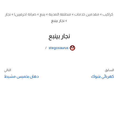
كراكيب
»
مقدمين خدمات
»
منطقة المدينة
»
ينبع
»
صيانة (حرفيين)
»
نجار
»
نجار بينبع
نجار بينبع
stegosaurus
السابق
التالي
كهربائي بتبوك
دهان بخميس مشيط