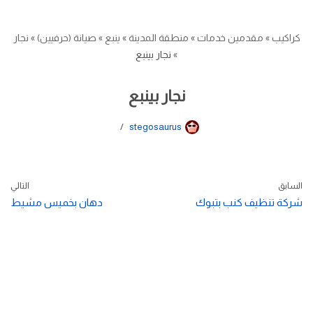
كراكيب
»
مقدمين خدمات
»
منطقة المدينة
»
ينبع
»
صيانة (حرفيين)
»
نجار
»
نجار بينبع
نجار بينبع
stegosaurus
السابق
التالي
شركة تنظيف كنب بتبوك
دهان بخميس مشيط