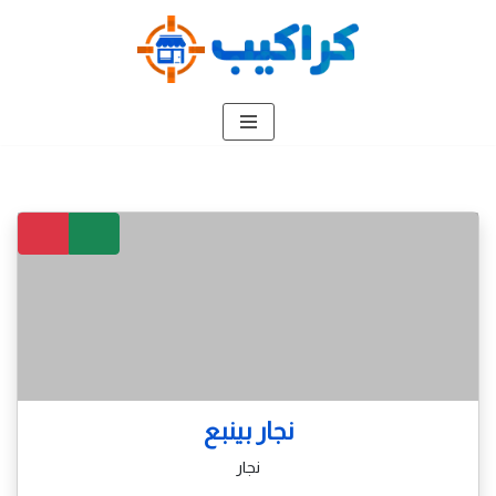
تخطى
إلى
المحتوى
نجار بينبع
نجار