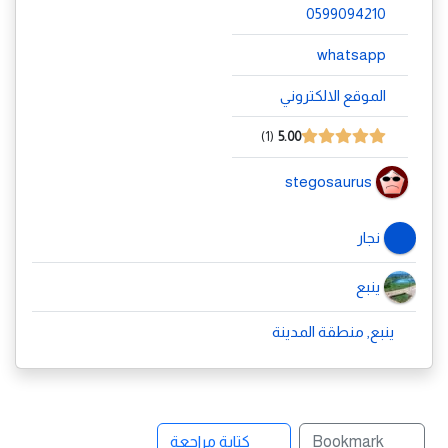
0599094210
whatsapp
الموقع الالكتروني
1
5.00
stegosaurus
نجار
ينبع
ينبع, منطقة المدينة
Bookmark
كتابة مراجعة