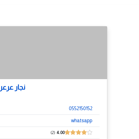
نجار عرعر
0552150152
whatsapp
2
4.00