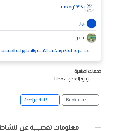
mrxeg1995
نجار
عرعر
نجار عرعر لفك وتركيب الاثاث والديكورات الخشبية, عرعر, الحدود 
خدمات اضافية
زيارة المندوب مجانا
Bookmark
كتابة مراجعة
معلومات تفصيلية عن النشاط ا