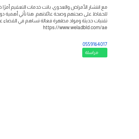
مع انتشار الأمراض والعدوى، باتت خدمات التعقيم أمرًا ض
للحفاظ على صحتهم وصحة عائلاتهم. هنا تأتي أهمية دور 
تقنيات حديثة ومواد مطهرة فعالة تساهم في القضاء على
https://www.weladbld.com/ae
0559164017
مراسلة
كراكيب
»
مقدمين خدمات
»
المنطقة
السابق
wefaqclean