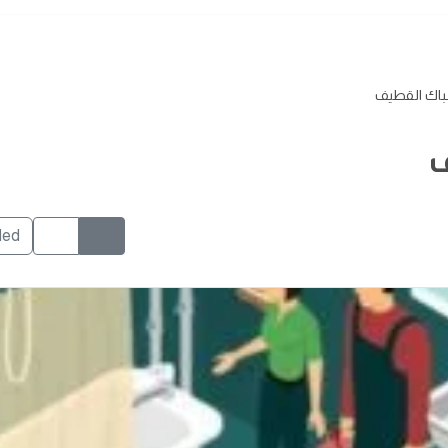
اك القطيف
ف
ded