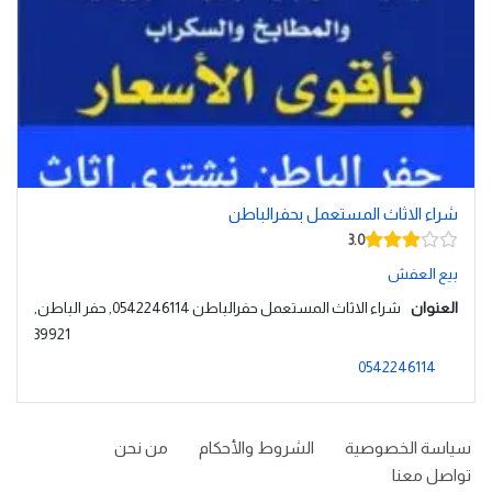
شراء الاثاث المستعمل بحفرالباطن
3.0
بيع العفش
العنوان
شراء الاثاث المستعمل حفرالباطن 0542246114, حفر الباطن,
39921
0542246114
سياسة الخصوصية
الشروط والأحكام
من نحن
تواصل معنا