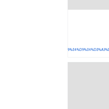
84%D8%AD%D8%B1%D9%8A%D8%AA%D9%8A_%D9%84%D9%84%D8%