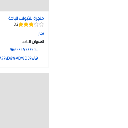
منجرة للأبواب الباحة
3.2
نجار
العنوان
الباحة
+966534573359
A7%D8%AD%D8%A9/