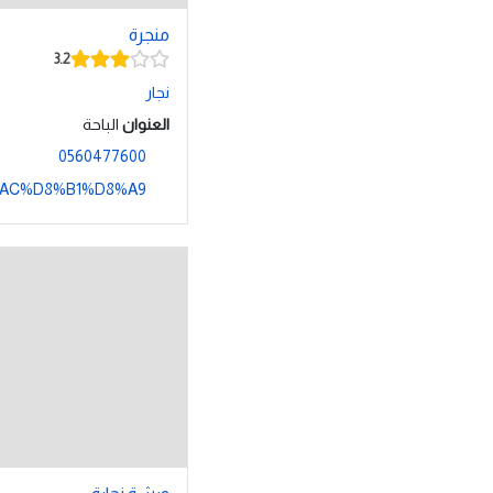
منجرة
3.2
نجار
العنوان
الباحة
0560477600
D8%AC%D8%B1%D8%A9/