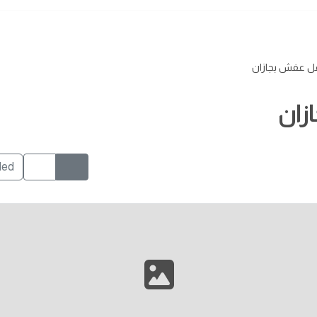
ل عفش بجازان
زان
ded