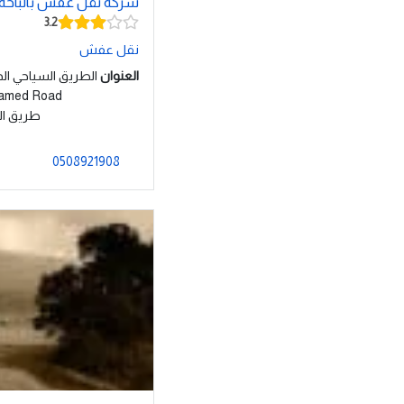
شركة نقل عفش بالباحة 
3.2
نقل عفش
العنوان
الطريق السياحي الدائر
Unnamed Road, بلجرش
طريق ال
0508921908