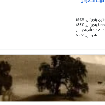
البيت السعودي
ي, بلجرشي, 65623
ي, 65633
ملك عبدالله, بلجرشي
بلجرشي, 65655