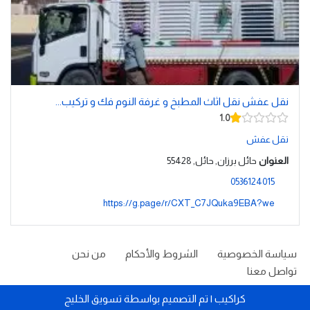
نقل عفش نقل اثاث المطبخ و غرفة النوم فك و تركيب...
1.0
نقل عفش
العنوان
حائل برزان, حائل, 55428
0536124015
https://g.page/r/CXT_C7JQuka9EBA?we
سياسة الخصوصية
الشروط والأحكام
من نحن
تواصل معنا
كراكيب
| تم التصميم بواسطة
تسويق الخليج