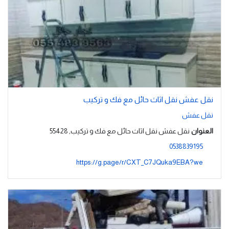
نقل عفش نقل اثاث حائل مع فك و تركيب
نقل عفش
العنوان
نقل عفش نقل اثاث حائل مع فك و تركيب, 55428
0538839195
https://g.page/r/CXT_C7JQuka9EBA?we