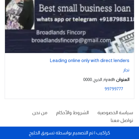
Leading online only with direct lenders
نجار
العنوان
riyadh, الخرج, 0000
99799777
سياسة الخصوصية
الشروط والأحكام
من نحن
تواصل معنا
كراكيب
| تم التصميم بواسطة
تسويق الخليج